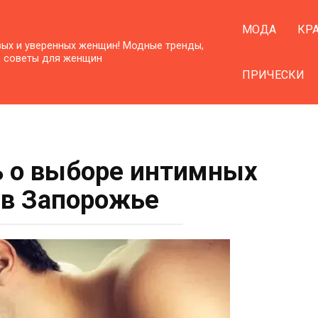
МОДА
КР
вых и уверенных женщин! Модные тренды,
, советы для женщин
ПРИЧЕСКИ
ь о выборе интимных
 в Запорожье