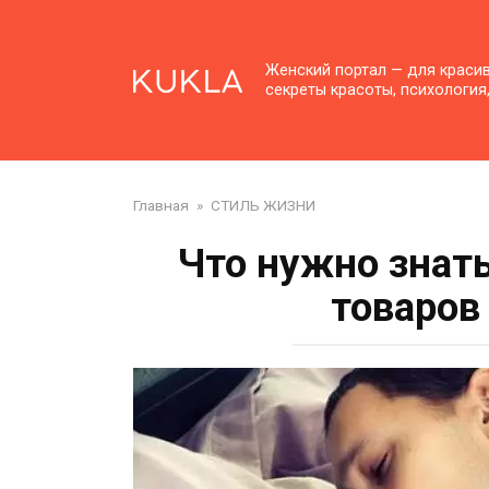
Перейти
к
контенту
Женский портал — для краси
секреты красоты, психология
Главная
»
СТИЛЬ ЖИЗНИ
Что нужно знат
товаров