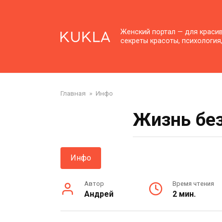
Перейти
к
контенту
Женский портал — для краси
секреты красоты, психология
Главная
»
Инфо
Жизнь без
Инфо
Автор
Время чтения
Андрей
2 мин.