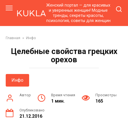
Перейти
Женский портал — для красивых
к
и уверенных женщин! Модные
тренды, секреты красоты,
контенту
психология, советы для женщин
Главная
»
Инфо
Целебные свойства грецких
орехов
Инфо
Автор
Время чтения
Просмотры
1 мин.
165
Опубликовано
21.12.2016