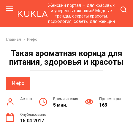
Перейти
Женский портал — для красивых
к
и уверенных женщин! Модные
тренды, секреты красоты,
контенту
психология, советы для женщин
Главная
»
Инфо
Такая ароматная корица для
питания, здоровья и красоты
Инфо
Автор
Время чтения
Просмотры
5 мин.
163
Опубликовано
15.04.2017