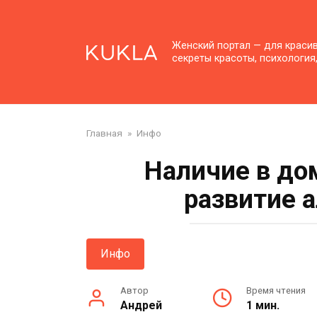
Перейти
к
контенту
Женский портал — для краси
секреты красоты, психология
Главная
»
Инфо
Наличие в до
развитие 
Инфо
Автор
Время чтения
Андрей
1 мин.