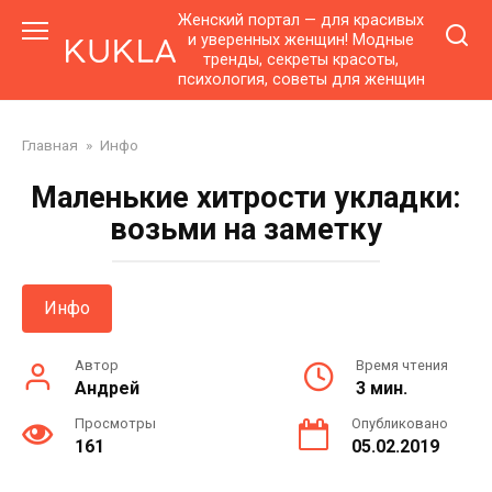
Перейти
Женский портал — для красивых
к
и уверенных женщин! Модные
тренды, секреты красоты,
контенту
психология, советы для женщин
Главная
»
Инфо
Маленькие хитрости укладки:
возьми на заметку
Инфо
Автор
Время чтения
Андрей
3 мин.
Просмотры
Опубликовано
161
05.02.2019