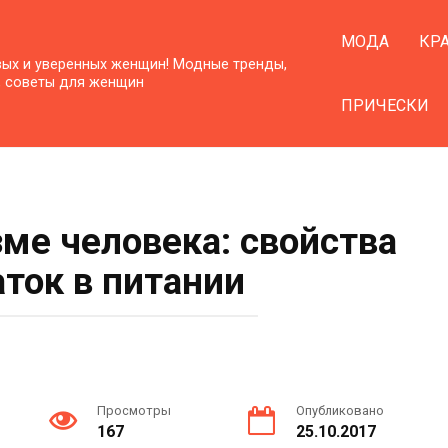
МОДА
КР
вых и уверенных женщин! Модные тренды,
, советы для женщин
ПРИЧЕСКИ
зме человека: свойства
аток в питании
Просмотры
Опубликовано
167
25.10.2017