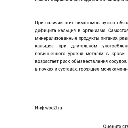
При наличии этих симптомов нуж­но обяза
дефицита кальция в организме. Самостоя
минерализованные продук­ты питания, рав
каль­ция, при длительном употребле
повышенного уровня металла в крови. 
возрастает риск обызвест­вления сосудо
в почках и суставах, грозящее мочекаменн
Инф.wbc2t.ru
Оцените ст