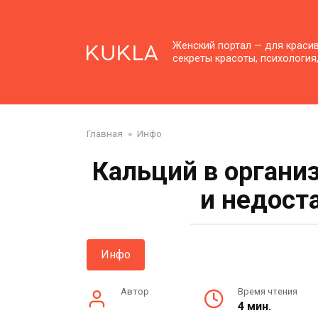
Перейти
к
контенту
Женский портал — для краси
секреты красоты, психология
Главная
»
Инфо
Кальций в органи
и недост
Инфо
Автор
Время чтения
4 мин.