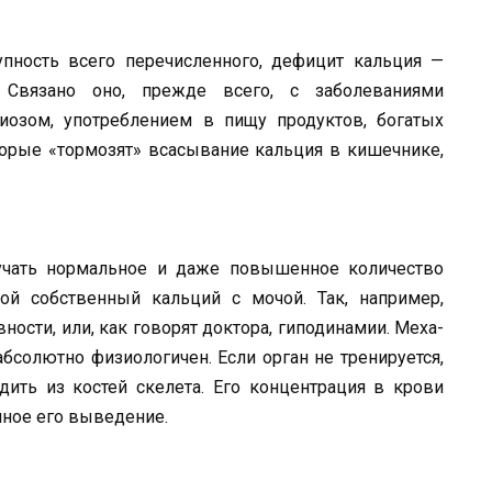
пность всего перечисленного, дефицит кальция —
е. Связано оно, прежде всего, с заболеваниями
риозом, употреблением в пищу продуктов, богатых
торые «тор­мозят» всасывание кальция в кишеч­нике,
лучать нормальное и даже повышенное количество
ой собст­венный кальций с мочой. Так, на­пример,
сти, или, как го­ворят доктора, гиподинамии. Меха­
бсолютно физиологичен. Если орган не тренируется,
одить из костей скелета. Его концентрация в крови
енное его выведение.