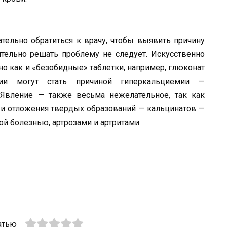
тельно обратиться к вра­чу, чтобы выявить причину
тель­но решать проблему не следует. Искус­ственно
но как и «безобидные» таблетки, например, глюконат
нии мо­гут стать причиной гиперкальциемии —
Явление — также весьма нежелатель­ное, так как
в и отложения твердых образований — кальцинатов —
ой болезнью, артрозами и артритами.
атью