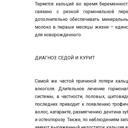
Теряется кальций во время бе­ременност
связано с резкой гормональной пере
дополнительно обеспечивать минеральны
молоко в первые месяцы жизни — единст
для новорожденного.
ДИАГНОЗ: СЕДОЙ И КУРИТ
Самой же частой причиной поте­ри каль
алкоголя. Длительное лечение гормона
системы, в частности, поло­вых, щитов
послед­них приводит к появлению трофич
волос, катаракте, размяг­чению дентина з
и остеопорозу. Также, по наблюдениям зап
имеют выражен­ный недостаток кальция в