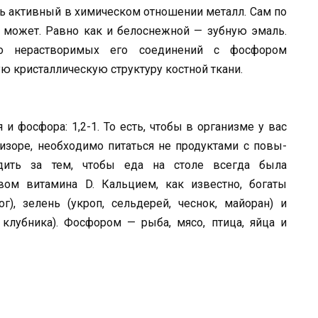
ень активный в химическом отношении металл. Сам по
 мо­жет. Равно как и белоснежной — зуб­ную эмаль.
о нерастворимых его соедине­ний с фосфором
ю кристалли­ческую структуру костной ткани.
 фосфора: 1,2-1. То есть, что­бы в организме у вас
изоре, необхо­димо питаться не продуктами с повы­
дить за тем, чтобы еда на столе всегда была
вом витамина D. Кальцием, как известно, богаты
г), зелень (укроп, сельдерей, чеснок, майоран) и
 клубника). Фосфором — рыба, мясо, птица, яйца и