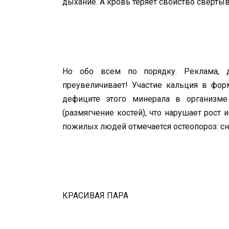
дыхание. А кровь теряет свойство сверты
Но обо всем по порядку. Рекла­ма, 
преувеличивает! Учас­тие кальция в фо
дефи­ците этого минерала в организме
(размягчение костей), что нарушает рост 
пожи­лых людей отмечается остеопороз: сн
КРАСИВАЯ ПАРА