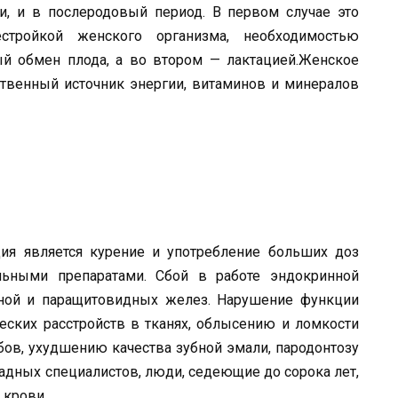
и, и в послеродовый пе­риод. В первом случае это
стройкой женского организма, необходимос­тью
й обмен плода, а во вто­ром — лактацией.Женское
венный источник энергии, витаминов и минералов
ция является курение и упот­ребление больших доз
льными препаратами. Сбой в работе эндок­ринной
идной и паращитовидных желез. Нарушение функции
ес­ких расстройств в тканях, облысению и ломкости
убов, ухудшению ка­чества зубной эмали, пародонтозу
адных специалистов, люди, седе­ющие до сорока лет,
 крови.