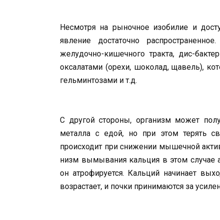
Несмотря на рыночное изобилие и досту
явление доста­точно распространенно
желудочно-кишечного тракта, дис-бакте
оксалатами (оре­хи, шоколад, щавель), ко
гельминтозами и т.д.
С другой стороны, организм мо­жет по
металла с едой, но при этом терять св
происходит при снижении мышечной активно
низм вымывания кальция в этом слу­чае а
он атрофиру­ется. Кальций начинает вых
возрастает, и почки принима­ются за усил