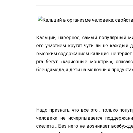
Кальций, наверное, самый популярный м
его участием крутят чуть ли не каж­дый д
высоким содержанием кальция, не теряет с
рта бегут «кариозные монстры», спасая
блендамеда, а дети на молочных продуктах
Надо признать, что все это… только полу
человека не исчерпыва­ется поддержан
скеле­та… Без него не возникает возбуж­