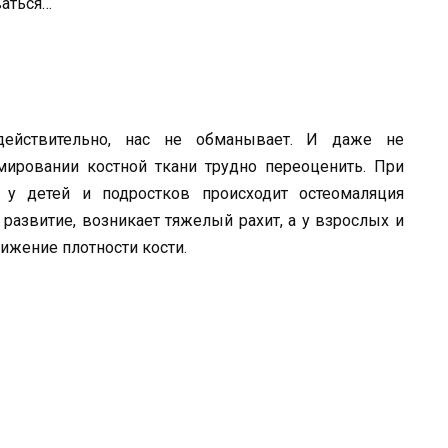
ваться…
действительно, нас не обманыва­ет. И даже не
рмировании костной ткани трудно переоценить. При
 у детей и подростков происходит осте­омаляция
и развитие, возникает тяжелый рахит, а у взрослых и
ижение плотности кости.