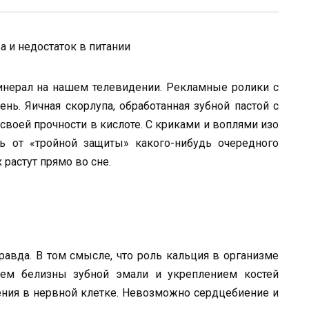
инерал на нашем теле­видении. Рекламные ролики с
ень. Яичная скорлупа, обработанная зубной пастой с
воей прочности в кислоте. С кри­ками и воплями изо
сь от «тройной защиты» какого-нибудь очередного
 растут прямо во сне.
правда. В том смысле, что роль кальция в организме
ием белизны зубной эмали и укреплением костей
дения в нервной клетке. Невозмож­но сердцебиение и