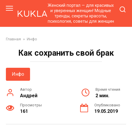
Перейти
Женский портал — для красивых
к
и уверенных женщин! Модные
тренды, секреты красоты,
контенту
психология, советы для женщин
Главная
»
Инфо
Как сохранить свой брак
Инфо
Автор
Время чтения
Андрей
2 мин.
Просмотры
Опубликовано
161
19.05.2019