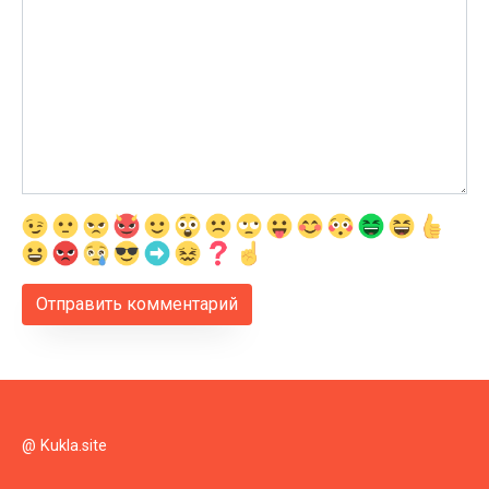
@ Kukla.site