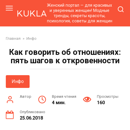
Перейти
Женский портал — для красивых
к
и уверенных женщин! Модные
тренды, секреты красоты,
контенту
психология, советы для женщин
Главная
»
Инфо
Как говорить об отношениях:
пять шагов к откровенности
Инфо
Автор
Время чтения
Просмотры
4 мин.
160
Опубликовано
25.06.2018